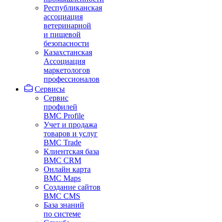
Республиканская
ассоциация
ветеринарной
и пищевой
безопасности
Казахстанская
Ассоциация
маркетологов
профессионалов
Сервисы
Сервис
профилей
BMC Profile
Учет и продажа
товаров и услуг
BMC Trade
Клиентская база
BMC CRM
Онлайн карта
BMC Maps
Создание сайтов
BMC CMS
База знаний
по системе