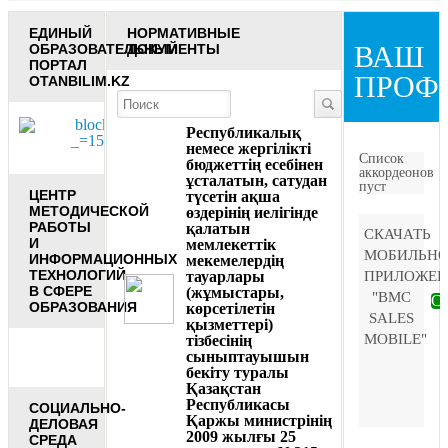
ЕДИНЫЙ
НОРМАТИВНЫЕ
ВАШ
ОБРАЗОВАТЕЛЬНЫЙ
ДОКУМЕНТЫ
ПОРТАЛ
ПРОФ
OTANBILIM.KZ
Республикалық
немесе жергiлiктi
Список
бюджеттiң есебiнен
аккордеонов
ұсталатын, сатудан
пуст
ЦЕНТР
түсетiн ақша
МЕТОДИЧЕСКОЙ
өздерiнiң иелiгiнде
РАБОТЫ
қалатын
СКАЧАТЬ
И
мемлекеттiк
МОБИЛЬНО
ИНФОРМАЦИОННЫХ
мекемелердiң
ТЕХНОЛОГИЙ
тауарлары
ПРИЛОЖЕН
В СФЕРЕ
(жұмыстары,
"BMC
Ск
ОБРАЗОВАНИЯ
көрсетiлетiн
SALES
қызметтерi)
MOBILE"
тiзбесiнiң
сыныптауышын
бекiту туралы
Қазақстан
Республикасы
СОЦИАЛЬНО-
Қаржы министрiнiң
ДЕЛОВАЯ
2009 жылғы 25
СРЕДА