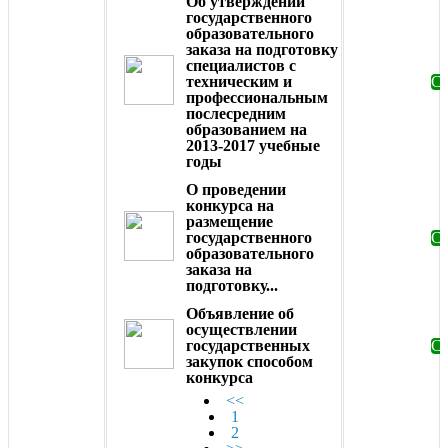
Об утверждении
государственного
образовательного
заказа на подготовку
специалистов с
техническим и
Ск
профессиональным
послесредним
образованием на
2013-2017 учебные
годы
О проведении
конкурса на
размещение
государственного
Ск
образовательного
заказа на
подготовку...
Объявление об
осуществлении
государственных
Ск
закупок способом
конкурса
<<
1
2