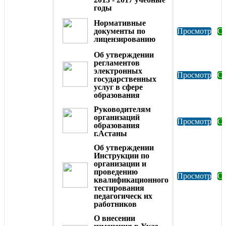
годы
Нормативные
документы по
Просмотр
Ск
лицензированию
Об утверждении
регламентов
электронных
Просмотр
Ск
государственных
услуг в сфере
образования
Руководителям
организаций
Просмотр
Ск
образования
г.Астаны
Об утверждении
Инструкции по
организации и
проведению
Просмотр
Ск
квалификационного
тестирования
педагогическ их
работников
О внесении