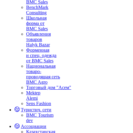
BMC Sales
BenchMark
Consulting
Школьная
форма от
BMC Sales
Объявления
товаров
Halyk Bazar
Форменная
и спец. одежда
от BMC Sales
Национальная
товаро-
проводящая сеть
BMC Agro
Торговый дом "Асем"
Mektep
Alemi
Sens Fashion
Туристич. сети
BMC Tourism
dev
Ассоциации
Казахстанская