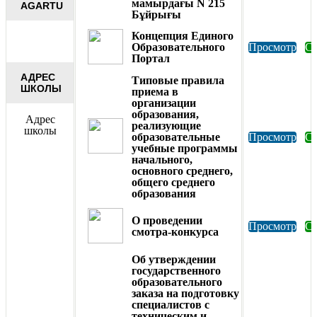
мамырдағы N 215
AGARTU
Бұйрығы
Концепция Единого
Образовательного
Просмотр
Ск
Портал
АДРЕС
Типовые правила
ШКОЛЫ
приема в
организации
образования,
Адрес
реализующие
школы
образовательные
Просмотр
Ск
учебные программы
начального,
основного среднего,
общего среднего
образования
О проведении
Просмотр
Ск
смотра-конкурса
Об утверждении
государственного
образовательного
заказа на подготовку
специалистов с
техническим и