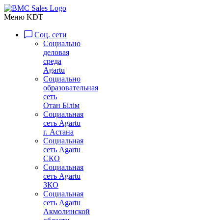
Меню KDT
Соц. сети
Социально
деловая
среда
Agartu
Социально
образовательная
сеть
Отан Бiлiм
Социальная
сеть Agartu
г. Астана
Социальная
сеть Agartu
СКО
Социальная
сеть Agartu
ЗКО
Социальная
сеть Agartu
Акмолинской