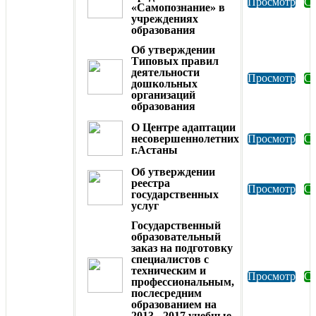
Просмотр
Ск
«Самопознание» в
учреждениях
образования
Об утверждении
Типовых правил
деятельности
Просмотр
Ск
дошкольных
организаций
образования
О Центре адаптации
несовершеннолетних
Просмотр
Ск
г.Астаны
Об утверждении
реестра
Просмотр
Ск
государственных
услуг
Государственный
образовательный
заказ на подготовку
специалистов с
техническим и
Просмотр
Ск
профессиональным,
послесредним
образованием на
2013 - 2017 учебные