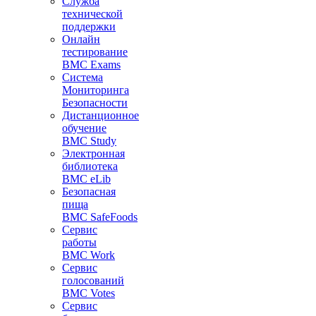
Служба
технической
поддержки
Онлайн
тестирование
BMC Exams
Система
Мониторинга
Безопасности
Дистанционное
обучение
BMC Study
Электронная
библиотека
BMC eLib
Безопасная
пища
BMC SafeFoods
Сервис
работы
BMC Work
Сервис
голосований
BMC Votes
Сервис