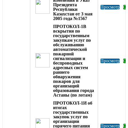
изменения в Указ
Президента
Просмотр
Ск
Республики
Казахстан от 3 мая
2005 года №1567
ПРОТОКОЛ-1В
вскрытия по
государственным
закупкам услуг по
обслуживанию
автоматической
пожарной
сигнализации и
Просмотр
Ск
беспроводных
адресных систем
раннего
обнаружения
пожаров для
организаций
образования города
Астаны (по лотам)
ПРОТОКОЛ-1И об
итогах
государственных
закупок услуг по
организации
горячего питания
Просмотр
Ск