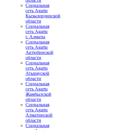
области
Социальная
сеть Agartu
Кызылординской
области
Социальная
сеть Agartu
г. Алматы
Социальная
сеть Agartu
Актюбинской
области
Социальная
сеть Agartu
Атырауской
области
Социальная
сеть Agartu
Жамбылской
области
Социальная
сеть Agartu
Алматинской
области
Социальная