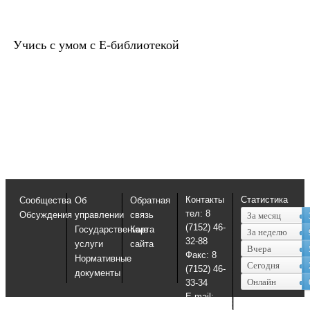
Учись с умом с Е-библиотекой
Контакты
Статистика
Сообщества
Об
Обратная
тел: 8
Обсуждения
управлении
связь
За месяц
(7152) 46-
Государственные
Карта
За неделю
32-88
услуги
сайта
Вчера
Факс: 8
Нормативные
Сегодня
(7152) 46-
документы
Онлайн
33-34
E-mail: