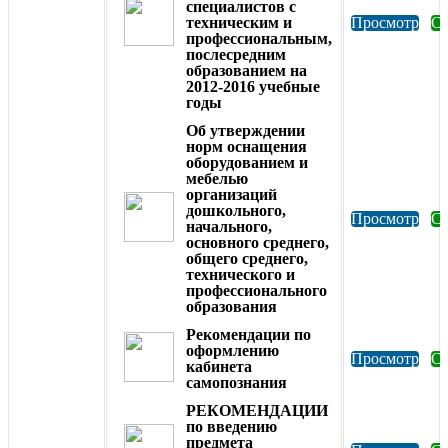
специалистов с
техническим и
Просмотр
Ск
профессиональным,
послесредним
образованием на
2012-2016 учебные
годы
Об утверждении
норм оснащения
оборудованием и
мебелью
организаций
дошкольного,
Просмотр
Ск
начального,
основного среднего,
общего среднего,
технического и
профессионального
образования
Рекомендации по
оформлению
Просмотр
Ск
кабинета
самопознания
РЕКОМЕНДАЦИИ
по введению
предмета