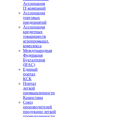
Ассоциация
IT-компаний
Ассоциация
торговых
предприятий
Ассоциация
кредитных
товариществ
агропромышл.
комплекса
Международная
Федерация
Бухгалтеров
(IFAC)
Единый
портал
КСК
Портал
легкой
промышленности
Казахстана
Союз
производителей
продукции легкой
промышленности