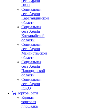
сеть Agartu
ВКО
Социальная
сеть Agartu
Карагандинской
области
Социальная
сеть Agartu
Костанайской
области
Социальная
сеть Agartu
Мангистауской
области
Социальная
сеть Agartu
Павлодарской
области
Социальная
сеть Agartu
ЮКО
Торгов. сети
Единая
торговая
площадка