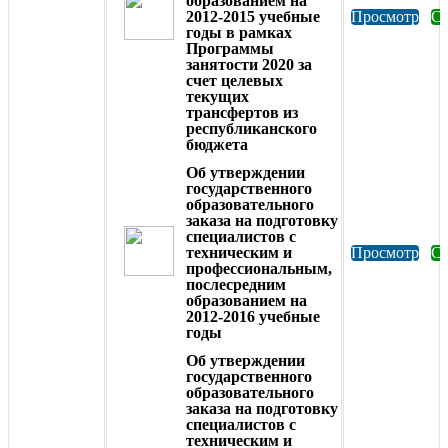
образованием на
2012-2015 учебные
Просмотр
Ск
годы в рамках
Программы
занятости 2020 за
счет целевых
текущих
трансфертов из
республиканского
бюджета
Об утверждении
государственного
образовательного
заказа на подготовку
специалистов с
техническим и
Просмотр
Ск
профессиональным,
послесредним
образованием на
2012-2016 учебные
годы
Об утверждении
государственного
образовательного
заказа на подготовку
специалистов с
техническим и