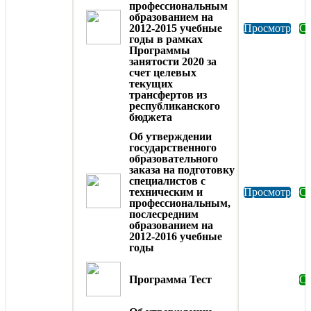
профессиональным
образованием на
2012-2015 учебные
Просмотр
Ск
годы в рамках
Программы
занятости 2020 за
счет целевых
текущих
трансфертов из
республиканского
бюджета
Об утверждении
государственного
образовательного
заказа на подготовку
специалистов с
техническим и
Просмотр
Ск
профессиональным,
послесредним
образованием на
2012-2016 учебные
годы
Программа Тест
Ск