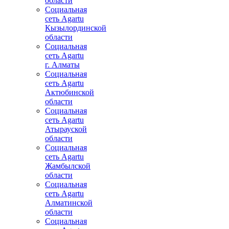
области
Социальная
сеть Agartu
Кызылординской
области
Социальная
сеть Agartu
г. Алматы
Социальная
сеть Agartu
Актюбинской
области
Социальная
сеть Agartu
Атырауской
области
Социальная
сеть Agartu
Жамбылской
области
Социальная
сеть Agartu
Алматинской
области
Социальная