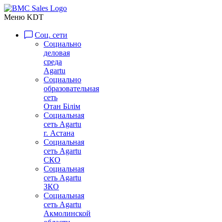
Меню KDT
Соц. сети
Социально
деловая
среда
Agartu
Социально
образовательная
сеть
Отан Бiлiм
Социальная
сеть Agartu
г. Астана
Социальная
сеть Agartu
СКО
Социальная
сеть Agartu
ЗКО
Социальная
сеть Agartu
Акмолинской