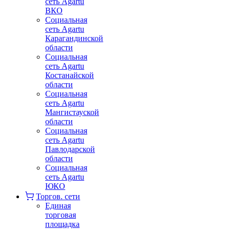
сеть Agartu
ВКО
Социальная
сеть Agartu
Карагандинской
области
Социальная
сеть Agartu
Костанайской
области
Социальная
сеть Agartu
Мангистауской
области
Социальная
сеть Agartu
Павлодарской
области
Социальная
сеть Agartu
ЮКО
Торгов. сети
Единая
торговая
площадка