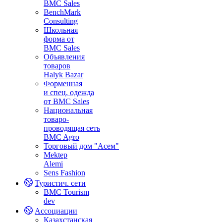
BMC Sales
BenchMark
Consulting
Школьная
форма от
BMC Sales
Объявления
товаров
Halyk Bazar
Форменная
и спец. одежда
от BMC Sales
Национальная
товаро-
проводящая сеть
BMC Agro
Торговый дом "Асем"
Mektep
Alemi
Sens Fashion
Туристич. сети
BMC Tourism
dev
Ассоциации
Казахстанская