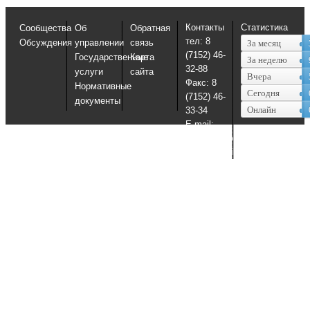
Контакты
Статистика
Сообщества
Об
Обратная
тел: 8
Обсуждения
управлении
связь
За месяц
(7152) 46-
Государственные
Карта
За неделю
32-88
услуги
сайта
Вчера
Факс: 8
Нормативные
Сегодня
(7152) 46-
документы
Онлайн
33-34
E-mail:
uosko@sko.kz,
uosko@mail.ru