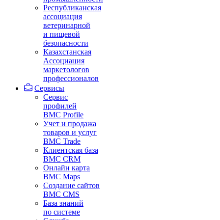
Республиканская
ассоциация
ветеринарной
и пищевой
безопасности
Казахстанская
Ассоциация
маркетологов
профессионалов
Сервисы
Сервис
профилей
BMC Profile
Учет и продажа
товаров и услуг
BMC Trade
Клиентская база
BMC CRM
Онлайн карта
BMC Maps
Создание сайтов
BMC CMS
База знаний
по системе