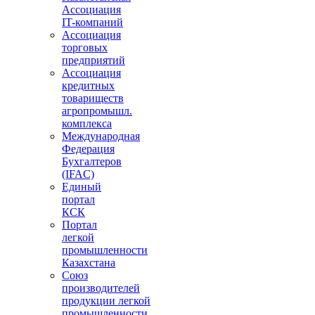
Ассоциация
IT-компаний
Ассоциация
торговых
предприятий
Ассоциация
кредитных
товариществ
агропромышл.
комплекса
Международная
Федерация
Бухгалтеров
(IFAC)
Единый
портал
КСК
Портал
легкой
промышленности
Казахстана
Союз
производителей
продукции легкой
промышленности