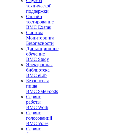
Служба
технической
поддержки
Онлайн
тестирование
BMC Exams
Система
Мониторинга
Безопасности
Дистанционное
обучение
BMC Study
Электронная
библиотека
BMC eLib
Безопасная
пища
BMC SafeFoods
Сервис
работы
BMC Work
Сервис
голосований
BMC Votes
Сервис